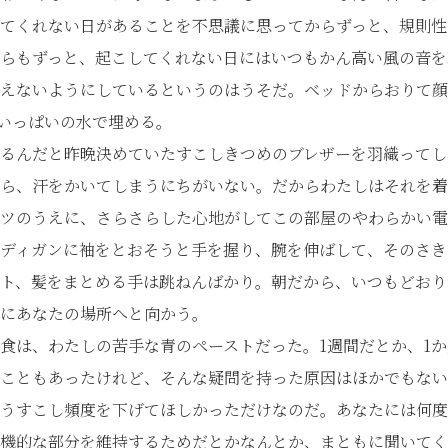
てくれない日があることを不思議に思ってからずっと、規則性
らもずっと、起こしてくれない日にはいつもかん高い風の音を
えないようにしているというのはうそだ。ベッドからおりて顔
穴をいっぱいの水で埋める。
るんだと昨晩決めていたすこしきつめのブレザーを羽織ってし
ら、汗をかいてしまうにちがいない。だからわたしはそれを着
ツのうえに、さらさらした心地がしてこの部屋のやわらかい電
ディガンに袖をとおそうと手を握り、腕を伸ばして、そのさき
ト、髪をまとめる手は跳ねんばかり。朝だから、いつもどおり
にあなたの場所へと向かう。
は、わたしの苦手な青のペーストだった。1週間だとか、1か
こともあったけれど、そんな疑問を持った原因はほかでもない
うすこし頻度を下げてほしかっただけなのだ。あなたには何度
機的な部分を維持するためだとかなんとか、まともに聞いてく