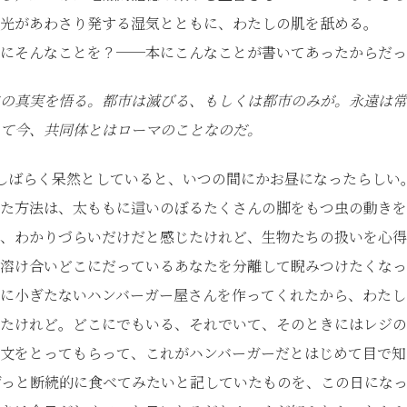
光があわさり発する湿気とともに、わたしの肌を舐める。
にそんなことを？──本にこんなことが書いてあったからだっ
の真実を悟る。都市は滅びる、もしくは都市のみが。永遠は常
て今、共同体とはローマのことなのだ。
しばらく呆然としていると、いつの間にかお昼になったらしい
た方法は、太ももに這いのぼるたくさんの脚をもつ虫の動きを
、わかりづらいだけだと感じたけれど、生物たちの扱いを心得
溶け合いどこにだっているあなたを分離して睨みつけたくなっ
に小ぎたないハンバーガー屋さんを作ってくれたから、わたし
たけれど。どこにでもいる、それでいて、そのときにはレジの
文をとってもらって、これがハンバーガーだとはじめて目で知
ずっと断続的に食べてみたいと記していたものを、この日にな