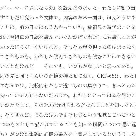
クレーマーにさよならを』を読んだのだった。わたしに割り当
すこしだけ変わった文体で、内容のある一面は、ほんとうにあ
ことは、前の日にはもうわかっていた。曾祖母の時代のことを
れで曾祖母の日誌を読んでいたおかげでわたしにも読むことが
かったにちがいないけれど、そもそも母の担ったのはまったく
てきたものも、わたしが読んできたものも読むことはできない
いことだけれど──それでも、いつもかなしいと思っていた。
の先と同じくらいの記憶を持たせておく。CKP-65は、わた
のなかでは、比較的わたしに近いものの集まりで、きっとわた
持っているんじゃないだろうか。わたしにとっては本を読むこ
いかたをして、その2つを分けられるだなんてことを知ったと
。そうすれば、あなたはよそよそしさという視覚とごつごつと
2つのものとして描かれていることを知った瞬間について思い
ち）がつけた電磁的記憶の染みを上書きしているといううしろ