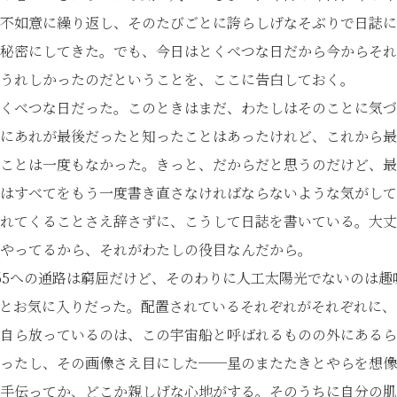
不如意に繰り返し、そのたびごとに誇らしげなそぶりで日誌に
秘密にしてきた。でも、今日はとくべつな日だから今からそれ
うれしかったのだということを、ここに告白しておく。
くべつな日だった。このときはまだ、わたしはそのことに気づ
にあれが最後だったと知ったことはあったけれど、これから最
ことは一度もなかった。きっと、だからだと思うのだけど、最
はすべてをもう一度書き直さなければならないような気がして
れてくることさえ辞さずに、こうして日誌を書いている。大丈
やってるから、それがわたしの役目なんだから。
P-65への通路は窮屈だけど、そのわりに人工太陽光でないのは
とお気に入りだった。配置されているそれぞれがそれぞれに、
自ら放っているのは、この宇宙船と呼ばれるものの外にあるら
ったし、その画像さえ目にした──星のまたたきとやらを想像
手伝ってか、どこか親しげな心地がする。そのうちに自分の肌