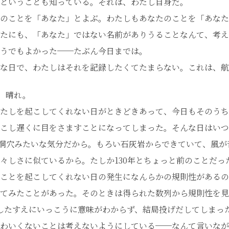
ということも知っている。それは、わたし自身だ。
のことを「あなた」とよぶ。わたしもあなたのことを「あなた
たにも、「あなた」ではない名前がありうることなんて、考え
うでもよかった──たぶん今日までは。
な日で、わたしはそれを記録したくてたまらない。これは、航
、晴れ。
たしを起こしてくれない日がときどきあって、今日もそのうち
こし遅くに目をさますことになってしまった。そんな日はいつ
29の洞穴みたいな気分だから。もろい石灰岩からできていて、風
々しさに似ているから。たしか130年とちょっと前のことだっ
ことを起こしてくれない日の発生になんらかの規則性があるの
てみたことがあった。そのときは得られた数列から規則性を見
したすえにいっこうに意味がわからず、結局投げだしてしまっ
わいくないことは考えないようにしている──なんて言いなが