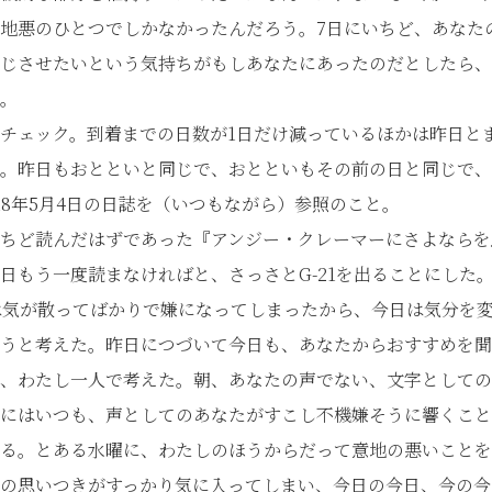
地悪のひとつでしかなかったんだろう。7日にいちど、あなた
じさせたいという気持ちがもしあなたにあったのだとしたら、
。
チェック。到着までの日数が1日だけ減っているほかは昨日と
。昨日もおとといと同じで、おとといもその前の日と同じで、
418年5月4日の日誌を（いつもながら）参照のこと。
ちど読んだはずであった『アンジー・クレーマーにさよならを
日もう一度読まなければと、さっさとG-21を出ることにした。
は気が散ってばかりで嫌になってしまったから、今日は気分を変え
うと考えた。昨日につづいて今日も、あなたからおすすめを聞
、わたし一人で考えた。朝、あなたの声でない、文字としての
にはいつも、声としてのあなたがすこし不機嫌そうに響くこと
る。とある水曜に、わたしのほうからだって意地の悪いことを
の思いつきがすっかり気に入ってしまい、今日の今日、今の今