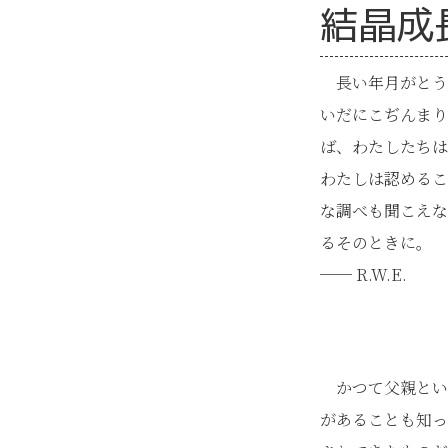
結晶成
長い年月がとう
いだにこぢんまり
ば、わたしたちは
わたしは認める
な調べも聞こえ
るそのときに。
── R.W.E.
かつて父親とい
があることも知っ